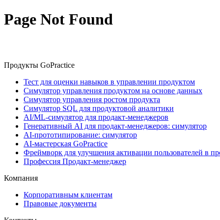
Page Not Found
Продукты GoPractice
Тест для оценки навыков в управлении продуктом
Симулятор управления продуктом на основе данных
Симулятор управления ростом продукта
Симулятор SQL для продуктовой аналитики
AI/ML-симулятор для продакт-менеджеров
Генеративный AI для продакт-менеджеров: симулятор
AI-прототипирование: симулятор
AI-мастерская GoPractice
Фреймворк для улучшения активации пользователей в пр
Профессия Продакт-менеджер
Компания
Корпоративным клиентам
Правовые документы