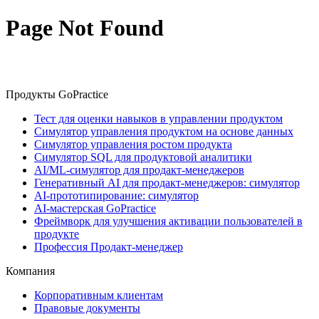
Page Not Found
Продукты GoPractice
Тест для оценки навыков в управлении продуктом
Симулятор управления продуктом на основе данных
Симулятор управления ростом продукта
Симулятор SQL для продуктовой аналитики
AI/ML-симулятор для продакт-менеджеров
Генеративный AI для продакт-менеджеров: симулятор
AI-прототипирование: симулятор
AI-мастерская GoPractice
Фреймворк для улучшения активации пользователей в
продукте
Профессия Продакт-менеджер
Компания
Корпоративным клиентам
Правовые документы