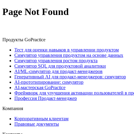
Page Not Found
Продукты GoPractice
Тест для оценки навыков в управлении продуктом
Симулятор управления продуктом на основе данных
Симулятор управления ростом продукта
Симулятор SQL для продуктовой аналитики
AI/ML-симулятор для продакт-менеджеров
Генеративный AI для продакт-менеджеров: симулятор
AI-прототипирование: симулятор
AI-мастерская GoPractice
Фреймворк для улучшения активации пользователей в пр
Профессия Продакт-менеджер
Компания
Корпоративным клиентам
Правовые документы