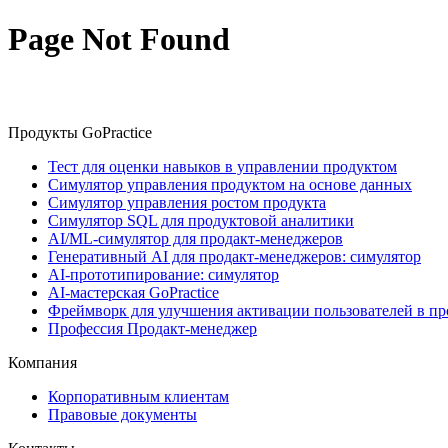
Page Not Found
Продукты GoPractice
Тест для оценки навыков в управлении продуктом
Симулятор управления продуктом на основе данных
Симулятор управления ростом продукта
Симулятор SQL для продуктовой аналитики
AI/ML-симулятор для продакт-менеджеров
Генеративный AI для продакт-менеджеров: симулятор
AI-прототипирование: симулятор
AI-мастерская GoPractice
Фреймворк для улучшения активации пользователей в пр
Профессия Продакт-менеджер
Компания
Корпоративным клиентам
Правовые документы