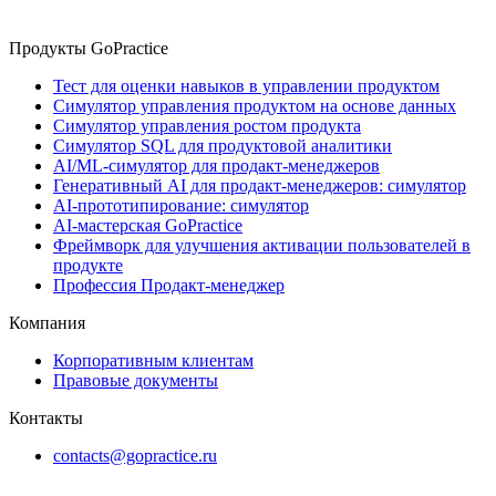
Продукты GoPractice
Тест для оценки навыков в управлении продуктом
Симулятор управления продуктом на основе данных
Симулятор управления ростом продукта
Симулятор SQL для продуктовой аналитики
AI/ML-симулятор для продакт-менеджеров
Генеративный AI для продакт-менеджеров: симулятор
AI-прототипирование: симулятор
AI-мастерская GoPractice
Фреймворк для улучшения активации пользователей в
продукте
Профессия Продакт-менеджер
Компания
Корпоративным клиентам
Правовые документы
Контакты
contacts@gopractice.ru