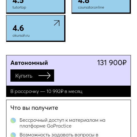
4.5
4.8
tutortop
coursator.online
4.6
okursah.ru
131 900₽
Автономный
Купить
В рассрочку — 10 992₽ в месяц
Что вы получите
Бессрочный доступ к материалам на
платформе GoPractice
Возможность задавать вопросы в