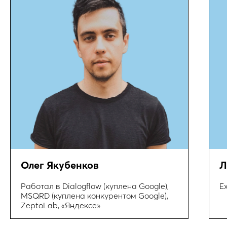
Олег Якубенков
Л
Работал в Dialogflow (куплена Google),
E
MSQRD (куплена конкурентом Google),
ZeptoLab, «Яндексе»