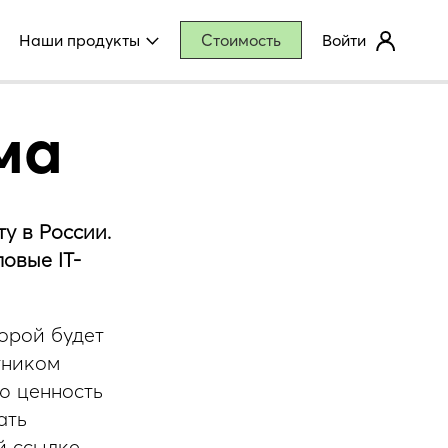
Войти
Наши продукты
Стоимость
ма
у в России.
овые IT-
орой будет
тником
ю ценность
ать
 ссылке.