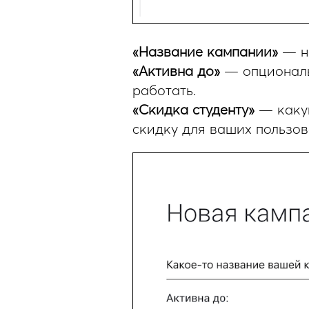
«Название кампании»
— на
«Активна до»
— опциональн
работать.
«Скидка студенту»
— какую
скидку для ваших пользов