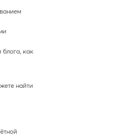
ованием
ми
 блога, как
жете найти
чётной