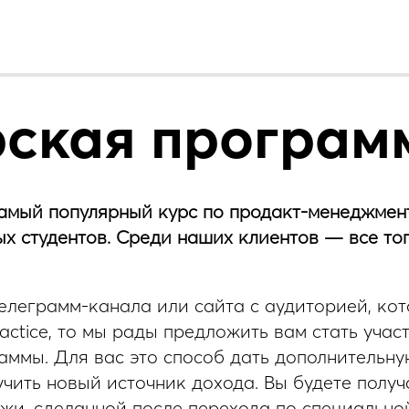
ская програм
амый популярный курс по продакт-менеджмент
ых студентов. Среди наших клиентов — все топ
телеграмм-канала или сайта с аудиторией, кот
actice, то мы рады предложить вам стать учас
ммы. Для вас это способ дать дополнительну
учить новый источник дохода. Вы будете получ
и, сделанной после перехода по специальной