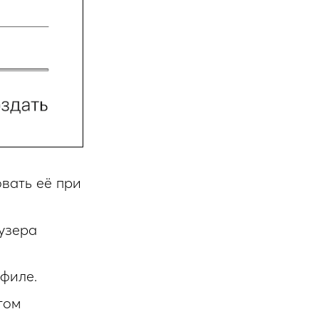
вать её при
узера
филе.
том