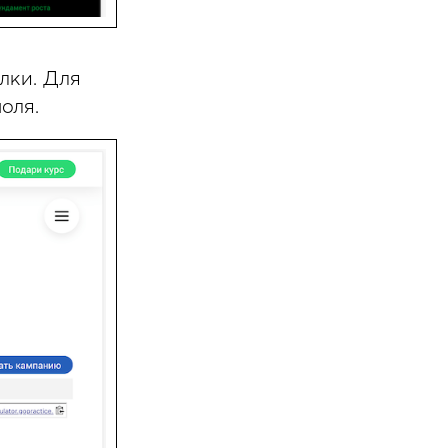
лки. Для
оля.