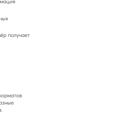
рмация
ных
нёр получает
форматов
разные
.