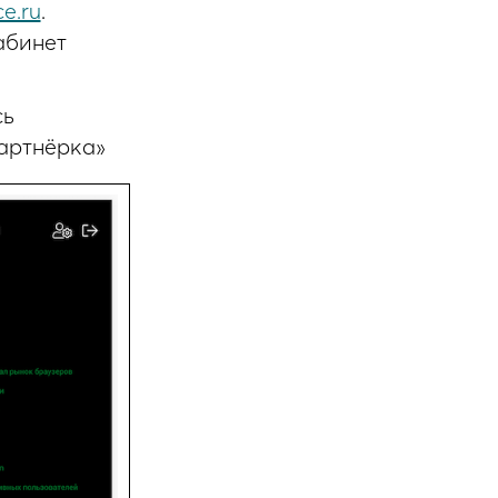
e.ru
.
абинет
сь
Партнёрка»