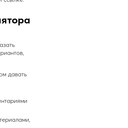
лятора
азать
риантов,
ом давать
ментариями
атериалами,