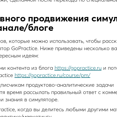
вного продвижения симу
канале/блоге
ов, которые можно использовать, чтобы расск
тор GoPractice. Ниже приведены несколько ва
ересным идеям:
ми контента из блога
https://gopractice.ru
и пот
actice
https://gopractice.ru/course/pm/
дписчикам продуктово-аналитические задачи
стя время рассылать правильный ответ с ком
и знания в симуляторе.
actice, когда вы делитесь любыми другими м
алитике/маркетингу.