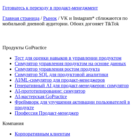
Готовьтесь к переходу в продакт-менеджмент
Главная страница
/
Рынок
/
VK и Instagram* сближаются по
мобильной дневной аудитории. Обоих догоняет TikTok
Продукты GoPractice
Тест для оценки навыков в управлении продуктом
Симулятор управления продуктом на основе данных
Симулятор управления ростом продукта
Симулятор SQL для продуктовой аналитики
AI/ML-симулятор для продакт-менеджеров
Генеративный AI для продакт-менеджеров: симулятор
AI-прототипирование: симулятор
AI-мастерская GoPractice
Фреймворк для улучшения активации пользователей в
продукте
Профессия Продакт-менеджер
Компания
Корпоративным клиентам