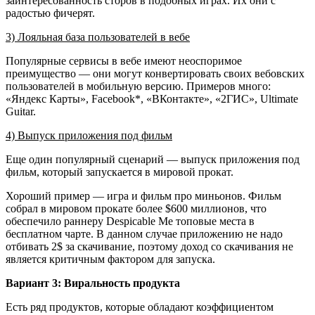
заинтересованность сторов в подобных играх. Их они с
радостью фичерят.
3) Лояльная база пользователей в вебе
Популярные сервисы в вебе имеют неоспоримое
преимущество — они могут конвертировать своих вебовских
пользователей в мобильную версию. Примеров много:
«Яндекс Карты», Facebook*, «ВКонтакте», «2ГИС», Ultimate
Guitar.
4) Выпуск приложения под фильм
Еще один популярный сценарий — выпуск приложения под
фильм, который запускается в мировой прокат.
Хороший пример — игра и фильм про миньонов. Фильм
собрал в мировом прокате более $600 миллионов, что
обеспечило раннеру Despicable Me топовые места в
бесплатном чарте. В данном случае приложению не надо
отбивать 2$ за скачивание, поэтому доход со скачивания не
является критичным фактором для запуска.
Вариант 3: Виральность продукта
Есть ряд продуктов, которые обладают коэффициентом