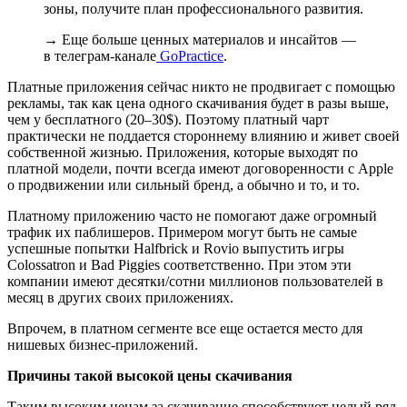
зоны, получите план профессионального развития.
→ Еще больше ценных материалов и инсайтов —
в телеграм-канале
GoPractice
.
Платные приложения сейчас никто не продвигает с помощью
рекламы, так как цена одного скачивания будет в разы выше,
чем у бесплатного (20–30$). Поэтому платный чарт
практически не поддается стороннему влиянию и живет своей
собственной жизнью. Приложения, которые выходят по
платной модели, почти всегда имеют договоренности с Apple
о продвижении или сильный бренд, а обычно и то, и то.
Платному приложению часто не помогают даже огромный
трафик их паблишеров. Примером могут быть не самые
успешные попытки Halfbrick и Rovio выпустить игры
Colossatron и Bad Piggies соответственно. При этом эти
компании имеют десятки/сотни миллионов пользователей в
месяц в других своих приложениях.
Впрочем, в платном сегменте все еще остается место для
нишевых бизнес-приложений.
Причины такой высокой цены скачивания
Таким высоким ценам за скачивание способствуют целый ряд