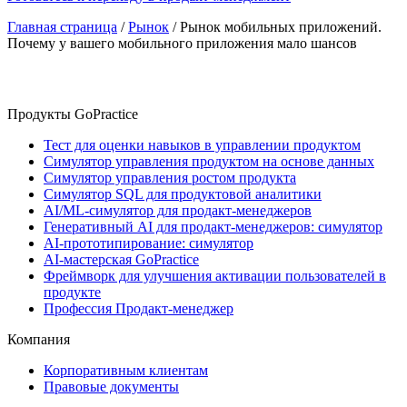
Главная страница
/
Рынок
/
Рынок мобильных приложений.
Почему у вашего мобильного приложения мало шансов
Продукты GoPractice
Тест для оценки навыков в управлении продуктом
Симулятор управления продуктом на основе данных
Симулятор управления ростом продукта
Симулятор SQL для продуктовой аналитики
AI/ML-симулятор для продакт-менеджеров
Генеративный AI для продакт-менеджеров: симулятор
AI-прототипирование: симулятор
AI-мастерская GoPractice
Фреймворк для улучшения активации пользователей в
продукте
Профессия Продакт-менеджер
Компания
Корпоративным клиентам
Правовые документы