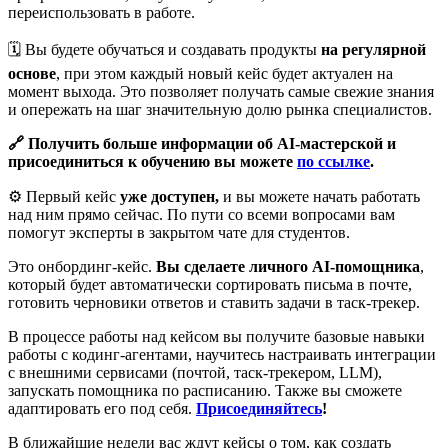
переиспользовать в работе.
🗓️ Вы будете обучаться и создавать продукты
на регулярной
основе
, при этом каждый новый кейс будет актуален на
момент выхода. Это позволяет получать самые свежие знания
и опережать на шаг значительную долю рынка специалистов.
🔗 Получить больше информации об AI-мастерской и
присоединиться к обучению вы можете
по ссылке
.
⚙️ Первый кейс
уже доступен,
и вы можете начать работать
над ним прямо сейчас. По пути со всеми вопросами вам
помогут эксперты в закрытом чате для студентов.
Это онбординг-кейс.
Вы сделаете личного AI-помощника
,
который будет автоматически сортировать письма в почте,
готовить черновики ответов и ставить задачи в таск-трекер.
В процессе работы над кейсом вы получите базовые навыки
работы с кодинг-агентами, научитесь настраивать интеграции
с внешними сервисами (почтой, таск-трекером, LLM),
запускать помощника по расписанию. Также вы сможете
адаптировать его под себя.
Присоединяйтесь
!
В ближайшие недели вас ждут кейсы о том, как создать