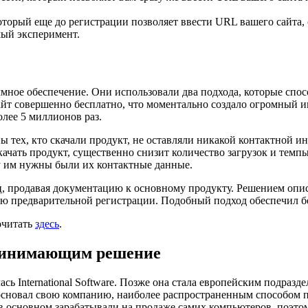
оторый еще до регистрации позволяет ввести URL вашего сайта, 
мый эксперимент.
мное обеспечение. Они использовали два подхода, которые спос
айт совершенно бесплатно, что моментально создало огромный и
лее 5 миллионов раз.
ы тех, кто скачали продукт, не оставляли никакой контактной и
качать продукт, существенно снизит количество загрузок и темп
му им нужны были их контактные данные.
ц, продавая документацию к основному продукту. Решением опис
ю предварительной регистрации. Подобный подход обеспечил бол
очитать
здесь
.
принимающим решение
ась International Software. Позже она стала европейским подраз
я основал свою компанию, наиболее распространенным способом
 основном зарабатывали на продаже самих компьютеров, поэто