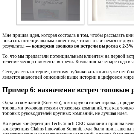
Мне пришла идея, которая состояла в том, чтобы рассылать к
показать потенциальным клиентам, что мы отличаемся от дру
результаты —
конверсия звонков во встречи выросла с 2-3%
То, что мы предлагали потенциальным клиентам на первой вст
течение месяца с момента встречи. Компания за четыре года в
Сегодня есть интернет, поэтому публиковать книги уже нет бо
является аналогией описанной выше истории в цифровом мире, 
Пример 6: назначение встреч топовым
Одна из компаний (Enservio), в которую я инвестировал, прод
топовыми руководителями страховых компаний, так как тольк
топовых руководителей крупных компаний, не лучшая идея.
Во время конференции TechCrunch CEO компании пришла велик
конференция Claims Innovation Summit, куда были приглашен