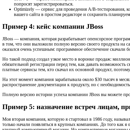
попросят зарегистрироваться.
Optimizely — сервис для проведения A/B-тестирования, к
вашего сайта в простом редакторе и сохранить планируе
Пример 4: кейс компании JBoss
JBoss — компания, которая разрабатывает опенсорсное програм
в том, что они выложили полную версию своего продукта на с
оказался очень успешным: программное обеспечение скачали бо
Но такой подход создал узкое место в воронке продаж: миллион
обязательной регистрации перед тем, как давать возможность с
платные сервисы тем, кто скачал их основной продукт, поэто
На этот момент компания зарабатывала около $30 тысяч в меся
распространение документации к продукту, но с необходимость
Полную версию истории успеха компании JBoss вы можете пр
Пример 5: назначение встреч лицам, 
Моя вторая компания, которую я стартовал в 1986 году, называл
только начали появляться в крупных компаниях. До того как 
крупный компьютерный магазин. Но компьютерные магазины в