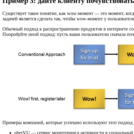
Пример 3: дайте клиенту почувствоват
Существует такое понятие, как wow-момент — это момент, когда
задачей является сделать так, чтобы wow-момент у пользовател
Обычный подход к распространению продуктов в интернете сост
Попробуйте иной подход: пусть ваши пользователи сначала поч
Примеры компаний, которые успешно используют этот подход 
uberVU — сервис мониторинга активности в социальной се