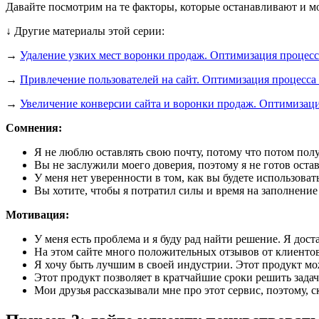
Давайте посмотрим на те факторы, которые останавливают и 
↓ Другие материалы этой серии:
→
Удаление узких мест воронки продаж. Оптимизация процесс
→
Привлечение пользователей на сайт. Оптимизация процесса
→
Увеличение конверсии сайта и воронки продаж. Оптимизац
Сомнения:
Я не люблю оставлять свою почту, потому что потом пол
Вы не заслужили моего доверия, поэтому я не готов оста
У меня нет уверенности в том, как вы будете использовать
Вы хотите, чтобы я потратил силы и время на заполнение
Мотивация:
У меня есть проблема и я буду рад найти решение. Я дос
На этом сайте много положительных отзывов от клиентов,
Я хочу быть лучшим в своей индустрии. Этот продукт мо
Этот продукт позволяет в кратчайшие сроки решить задачу
Мои друзья рассказывали мне про этот сервис, поэтому, с