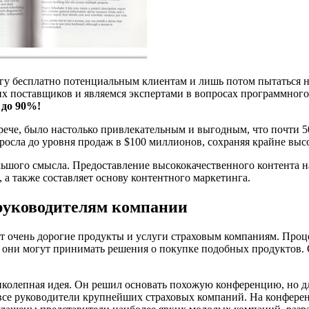
нигу бесплатно потенциальным клиентам и лишь потом пытаться 
гих поставщиков и являемся экспертами в вопросах программно
 до 90%!
рече, было настолько привлекательным и выгодным, что почти 5
ыросла до уровня продаж в $100 миллионов, сохраняя крайне выс
льшого смысла. Предоставление высококачественного контента н
а также составляет основу контентного маркетинга.
 руководителям компании
ает очень дорогие продукты и услуги страховым компаниям. Проц
о они могут принимать решения о покупке подобных продуктов.
олепная идея. Он решил основать похожую конференцию, но для
ы все руководители крупнейших страховых компаний. На конфер