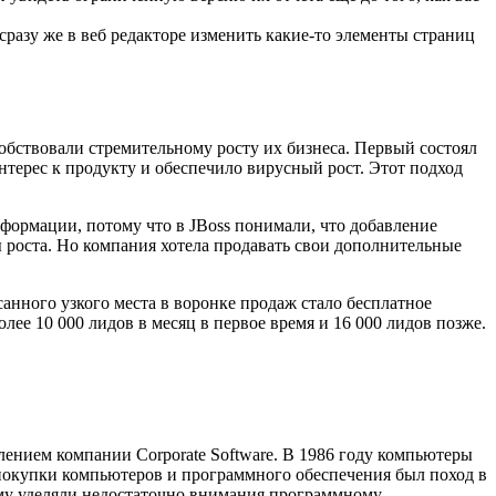
сразу же в веб редакторе изменить какие-то элементы страниц
обствовали стремительному росту их бизнеса. Первый состоял
нтерес к продукту и обеспечило вирусный рост. Этот подход
нформации, потому что в JBoss понимали, что добавление
ы роста. Но компания хотела продавать свои дополнительные
анного узкого места в воронке продаж стало бесплатное
ее 10 000 лидов в месяц в первое время и 16 000 лидов позже.
делением компании Corporate Software. В 1986 году компьютеры
 покупки компьютеров и программного обеспечения был поход в
му уделяли недостаточно внимания программному