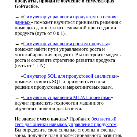
продукты, пройдите обучение в симуляторах
GoPractice.
→ «
Симулятор управления продуктом на основе
данных
» поможет научиться принимать решения с
помощью данных и исследований при создании
продукта (путь от 0 к 1).
→ «
Симулятор управления ростом продукта
»
поможет найти пути управляемого роста и
масштабирования продукта. Вы построите модель
роста и составите стратегию развития продукта
(путь от 1 к N).
→ «
Симулятор SQL для продуктовой аналитики
»
поможет освоить SQL и применять его для
решения продуктовых и маркетинговых задач.
→ «
Симулятор управления ML/AI-проектами
»
научит применять технологии машинного
обучения с пользой для бизнеса.
Не знаете с чего начать?
Пройдите
бесплатный
тест для оценки навыков управления продуктом
.
Вы определите свои сильные стороны и слепые
зоны, получите план профессионального развития.