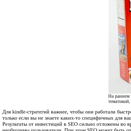
На раннем 
тематикой,
Для kindle-стратегий важнее, чтобы они работали быст
только если вы не знаете каких-то специфичных для ваш
Результаты от инвестиций в SEO сильно отложены во вр
необходимы пользователи. При этом SEO может быть отл