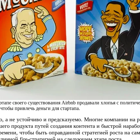
этапе своего существования Airbnb продавали хлопья с политич
 чтобы привлечь деньги для стартапа.
ро, а не устойчиво и предсказуемо. Многие компании на
его продукта путей создания контента и быстрой наработк
емени, чтобы быть оправданной стратегией роста на сам
ичной fire-стратегией на следующем этапе роста.