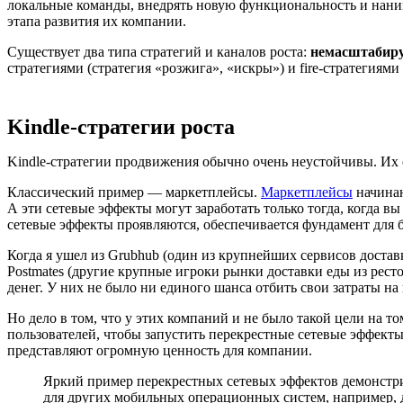
локальные команды, внедрять новую функциональность и нанима
этапа развития их компании.
Существует два типа стратегий и каналов роста:
немасштабиру
стратегиями (стратегия «розжига», «искры») и fire-стратегиями
Kindle-стратегии роста
Kindle-стратегии продвижения обычно очень неустойчивы. Их е
Классический пример — маркетплейсы.
Маркетплейсы
начинаю
А эти сетевые эффекты могут заработать только тогда, когда в
сетевые эффекты проявляются, обеспечивается фундамент для 
Когда я ушел из Grubhub (один из крупнейших сервисов доста
Postmates (другие крупные игроки рынки доставки еды из ре
денег. У них не было ни единого шанса отбить свои затраты н
Но дело в том, что у этих компаний и не было такой цели на т
пользователей, чтобы запустить перекрестные сетевые эффекты
представляют огромную ценность для компании.
Яркий пример перекрестных сетевых эффектов демонстрир
для других мобильных операционных систем, например, дл