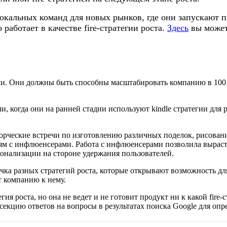
кальных команд для новых рынков, где они запускают п
 работает в качестве fire-стратегии роста.
Здесь
вы может
ми. Они должны быть способны масштабировать компанию в 100 
 когда они на ранней стадии используют kindle стратегии для ро
ворческие встречи по изготовлению различных поделок, рисован
ям с инфлюенсерами. Работа с инфлюенсерами позволила выраст
онализации на стороне удержания пользователей.
чка разных стратегий роста, которые открывают возможность для
т компанию к нему.
ия роста, но она не ведет и не готовит продукт ни к какой fire-
 секцию ответов на вопросы в результатах поиска Google для опр