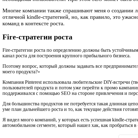
Многие компании также спрашивают меня о создании ло
отличной kindle-стратегией, но, как правило, это ужасно
команд в контексте роста.
Fire-стратегии роста
Fire-стратегии роста по определению должны быть устойчивы
канал роста для построения крупного прибыльного бизнеса.
Поэтому вопрос, который должны задавать все предприниматели,
моего продукта?»
Компания Pinterest использовала любительские DIY-встречи (т
пользователей продукта и потом уже перейти к промо кампани
поддерживался с помощью SEO на стороне привлечения и перс
Для большинства продуктов не потребуется такая длинная цепо
уме план дальнейшего роста и то, как текущие действия готовя
Я видел много компаний, у которых есть успешная kindle-стратег
автомобильном сегменте, который нашел хак, как пробраться в