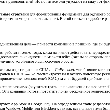
ть руководителей. Но почти все они упускают из виду тот факт
емые стратегии
для формирования фундамента для будущего р
 (стратегии «горения», «пламени»). В этой статье я подробнее ра
динственная цель — привести компанию в позицию, где ей будут
т работать только тогда, когда начинают действовать перекрес
ы достигаете ликвидности на маркетплейсе (заказы со стороны с
будущего устойчивого долгосрочного роста.
вки еды из ресторанов в США. —
GoPractice
), мои бывшие коллеги
сторанов в США. —
GoPractice
) тратят на платную поисковую рек
а привлечение пользователей (CAC) за счет будущей прибыли, по
ом этапе развития (окупить затраты на привлечение пользовател
. Эти компании готовы потратить почти бесконечное количество 
уют App Store и Google Play. На определенном этапе разработ
я Windows Mobile или Blackberry, так как все пользователи был