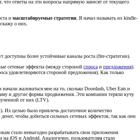
, что ответы на эти вопросы напрямую зависят от текущего
оста и
масштабируемые стратегии
. Я начал называть их kindle-
сскажу о них.
 доступны более устойчивые каналы роста (fire-стратегии).
тные сетевые эффекты (между стороной
спроса
и
предложения
).
проса удовлетворяются стороной предложения). Как только
 начали жаловаться мне на то, сколько Doordash, Uber Eats и
ламу и другие формы продвижения. Эти компании теряли кучу
лученной от них (LTV).
ей). Их целью было привлечь достаточное количество
денег, чтобы добиться сильных сетевых эффектов, так как они
чикам стало невыгодно разрабатывать свои приложения
и на iOS и Android. Аналогично, пользователям стало