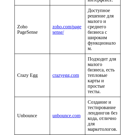
Доступное
решение для
малого и
Zoho
zoho.com/page
среднего
PageSense
sense/
бизнеса с
широким
функционало
м.
Подходит для
малого
бизнеса, есть
Crazy Egg
crazyegg.com
тепловые
карты и
простые
тесты.
Создание и
тестирование
лендингов без
Unbounce
unbounce.com
кода, отлично
для
маркетологов.