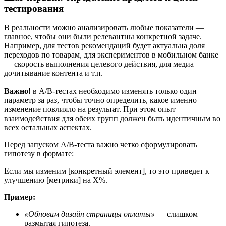
тестирования
В реальности можно анализировать любые показатели —
главное, чтобы они были релевантны конкретной задаче.
Например, для тестов рекомендаций будет актуальна доля
переходов по товарам, для экспериментов в мобильном банке
— скорость выполнения целевого действия, для медиа —
дочитывание контента и т.п.
Важно!
в A/B-тестах необходимо изменять только один
параметр за раз, чтобы точно определить, какое именно
изменение повлияло на результат. При этом опыт
взаимодействия для обеих групп должен быть идентичным во
всех остальных аспектах.
Перед запуском A/B-теста важно четко сформулировать
гипотезу в формате:
Если мы изменим [конкретный элемент], то это приведет к
улучшению [метрики] на X%.
Пример:
«Обновим дизайн страницы оплаты»
— слишком
размытая гипотеза.