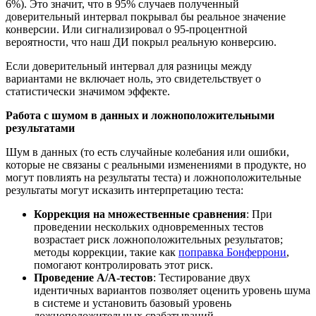
6%). Это значит, что в 95% случаев полученный
доверительный интервал покрывал бы реальное значение
конверсии. Или сигнализировал о 95-процентной
вероятности, что наш ДИ покрыл реальную конверсию.
Если доверительный интервал для разницы между
вариантами не включает ноль, это свидетельствует о
статистически значимом эффекте.
Работа с шумом в данных и ложноположительными
результатами
Шум в данных (то есть случайные колебания или ошибки,
которые не связаны с реальными изменениями в продукте, но
могут повлиять на результаты теста) и ложноположительные
результаты могут исказить интерпретацию теста:​
Коррекция на множественные сравнения
: При
проведении нескольких одновременных тестов
возрастает риск ложноположительных результатов;
методы коррекции, такие как
поправка Бонферрони
,
помогают контролировать этот риск.​
Проведение A/A-тестов
: Тестирование двух
идентичных вариантов позволяет оценить уровень шума
в системе и установить базовый уровень
ложноположительных срабатываний.