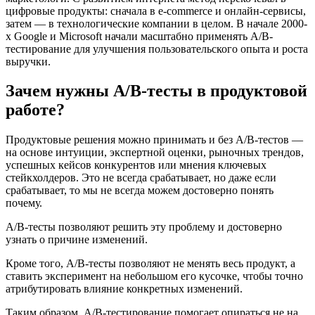
цифровые продукты: сначала в e-commerce и онлайн-сервисы,
затем — в технологические компании в целом. В начале 2000-
х Google и Microsoft начали масштабно применять A/B-
тестирование для улучшения пользовательского опыта и роста
выручки.
Зачем нужны A/B-тесты в продуктовой
работе?
Продуктовые решения можно принимать и без A/B-тестов —
на основе интуиции, экспертной оценки, рыночных трендов,
успешных кейсов конкурентов или мнения ключевых
стейкхолдеров. Это не всегда срабатывает, но даже если
срабатывает, то мы не всегда можем достоверно понять
почему.
A/B-тесты позволяют решить эту проблему и достоверно
узнать о причине изменений.
Кроме того, A/B-тесты позволяют не менять весь продукт, а
ставить эксперимент на небольшом его кусочке, чтобы точно
атрибутировать влияние конкретных изменений.
Таким образом, A/B-тестирование помогает опираться не на