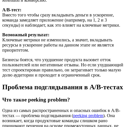
Retention и конверсию.
A/B-тест:
Вместо того чтобы сразу вкладывать деньги в ускорение,
команда замедляет приложение (например, на 1, 2 и 3
секунды) и наблюдает, как это влияет на ключевые метрики.
Возможный результат:
Ключевые метрики не изменились, а значит, вкладывать
ресурсы в ускорение работы на данном этапе не является
приоритетом.
Бизнесы боятся, что ухудшение продукта вызовет отток
пользователей или негативные отзывы. Но если ухудшающий
тест спроектирован правильно, он затрагивает только малую
долю аудитории и проходит в ограниченный срок.
Проблема подглядывания в A/B-тестах
Что такое peeking problem?
Одна из самых распространенных и опасных ошибок в A/B-
тестах — проблема подглядывания (
peeking problem
). Она
возникает, когда продуктовые команды слишком рано
принимают решения на основе промежуточных данных, не