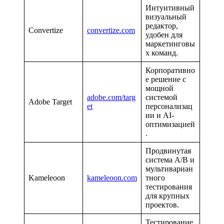
Интуитивный
визуальный
редактор,
Convertize
convertize.com
удобен для
маркетинговы
х команд.
Корпоративно
е решение с
мощной
adobe.com/targ
системой
Adobe Target
et
персонализац
ии и AI-
оптимизацией
.
Продвинутая
система A/B и
мультивариан
Kameleoon
kameleoon.com
тного
тестирования
для крупных
проектов.
Тестирование