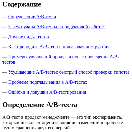
Содержание
—
Определение A/B-теста
—
Зачем нужны A/B-тесты в продуктовой работе?
—
Другие виды тестов
—
Как проводить A/B-тесты: пошаговая инструкция
—
Примеры улучшений продукта после проведения A/B-
тестов
—
Ухудшающие A/B-тесты: быстрый способ проверки гипотез
—
Проблема подглядывания в A/B-тестах
—
Ошибки и ловушки A/B-тестирования
Определение A/B-теста
A/B-тест в продакт-менеджменте — это тип эксперимента,
который позволяет оценить влияние изменений в продукте
путем сравнения двух его версий.