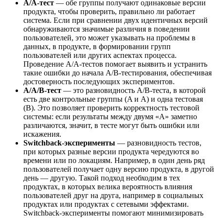
A/A-тест
— обе группы получают одинаковые версии
продукта, чтобы проверить, правильно ли работает
система. Если при сравнении двух идентичных версий
обнаруживаются значимые различия в поведении
пользователей, это может указывать на проблемы в
данных, в продукте, в формировании групп
пользователей или других аспектах процесса.
Проведение A/A-тестов помогает выявить и устранить
такие ошибки до начала A/B-тестирования, обеспечивая
достоверность последующих экспериментов.
A/A/B-тест
— это разновидность A/B-теста, в которой
есть две контрольные группы (A и A) и одна тестовая
(B). Это позволяет проверить корректность тестовой
системы: если результаты между двумя «A» заметно
различаются, значит, в тесте могут быть ошибки или
искажения.
Switchback-эксперименты
— разновидность тестов,
при которых разные версии продукта чередуются во
времени или по локациям. Например, в один день ряд
пользователей получает одну версию продукта, в другой
день — другую. Такой подход необходим в тех
продуктах, в которых велика вероятность влияния
пользователей друг на друга, например в социальных
продуктах или продуктах с сетевыми эффектами.
Switchback-эксперименты помогают минимизировать