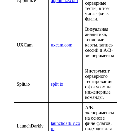
Apptimize
apptimize.com
серверные
тесты, в том
числе фиче-
флаги.
Визуальная
аналитика,
тепловые
UXCam
uxcam.com
карты, запись
сессий и A/B-
эксперименты
.
Инструмент
серверного
тестирования
Split.io
split.io
с фокусом на
инженерные
команды.
A/B-
эксперименты
на основе
launchdarkly.co
фиче-флагов,
LaunchDarkly
m
подходит для