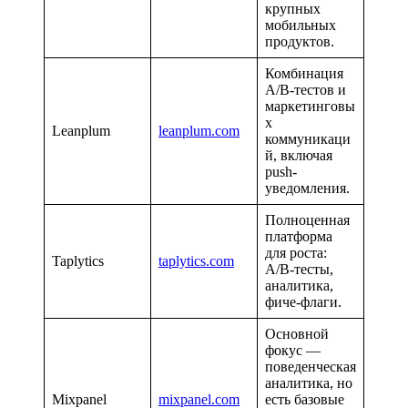
крупных
мобильных
продуктов.
Комбинация
A/B-тестов и
маркетинговы
х
Leanplum
leanplum.com
коммуникаци
й, включая
push-
уведомления.
Полноценная
платформа
для роста:
Taplytics
taplytics.com
A/B-тесты,
аналитика,
фиче-флаги.
Основной
фокус —
поведенческая
аналитика, но
Mixpanel
mixpanel.com
есть базовые