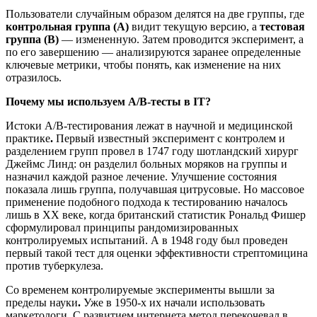
Пользователи случайным образом делятся на две группы, где
контрольная группа (A)
видит текущую версию, а
тестовая
группа (B)
— измененную. Затем проводится эксперимент, а
по его завершению — анализируются заранее определенные
ключевые метрики, чтобы понять, как изменение на них
отразилось.
Почему мы используем A/B-тесты в IT?
Истоки A/B-тестирования лежат в научной и медицинской
практике
.
Первый известный эксперимент с контролем и
разделением групп провел в 1747 году шотландский хирург
Джеймс Линд: он разделил больных моряков на группы и
назначил каждой разное лечение. Улучшение состояния
показала лишь группа, получавшая цитрусовые. Но массовое
применение подобного подхода к тестированию началось
лишь в XX веке, когда британский статистик Рональд Фишер
сформулировал принципы рандомизированных
контролируемых испытаний. А в 1948 году был проведен
первый такой тест для оценки эффективности стрептомицина
против туберкулеза.
Со временем контролируемые эксперименты вышли за
пределы науки
.
Уже в 1950-х их начали использовать
маркетологи. С развитием интернета метод перекочевал в