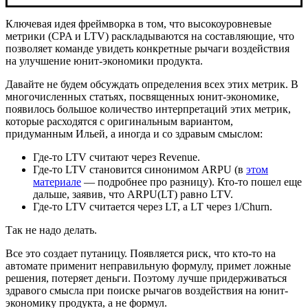
Ключевая идея фреймворка в том, что высокоуровневые
метрики (CPA и LTV) раскладываются на составляющие, что
позволяет команде увидеть конкретные рычаги воздействия
на улучшение юнит-экономики продукта.
Давайте не будем обсуждать определения всех этих метрик. В
многочисленных статьях, посвященных юнит-экономике,
появилось большое количество интерпретаций этих метрик,
которые расходятся с оригинальным вариантом,
придуманным Ильей, а иногда и со здравым смыслом:
Где-то LTV считают через Revenue.
Где-то LTV становится синонимом ARPU (в
этом
материале
— подробнее про разницу). Кто-то пошел еще
дальше, заявив, что ARPU(LT) равно LTV.
Где-то LTV считается через LT, а LT через 1/Сhurn.
Так не надо делать.
Все это создает путаницу. Появляется риск, что кто-то на
автомате применит неправильную формулу, примет ложные
решения, потеряет деньги. Поэтому лучше придерживаться
здравого смысла при поиске рычагов воздействия на юнит-
экономику продукта, а не формул.