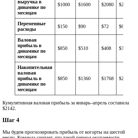
выручка в
$1000
$1600
$2080
$2520
динамике по
месяцам
Переменные
$150
$90
$72
$66
расходы
Валовая
прибыль в
$850
$510
$408
$374
динамике по
месяцам
Накопительная
валовая
прибыль в
$850
$1360
$1768
$2142
динамике по
месяцам
Кумулятивная валовая прибыль за январь–апрель составила
$2142.
Шаг 4
Мы будем прогнозировать прибыль от когорты на шестой
месяц. Команда считает, что такой период окупаемости