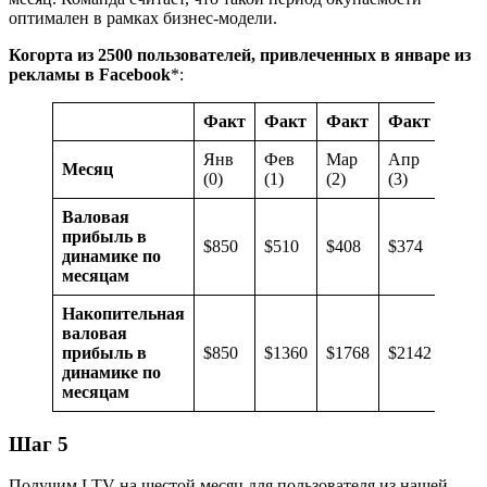
оптимален в рамках бизнес-модели.
Когорта из 2500 пользователей, привлеченных в январе из
рекламы в Facebook
*:
Факт
Факт
Факт
Факт
Прог
Янв
Фев
Мар
Апр
Месяц
Май 
(0)
(1)
(2)
(3)
Валовая
прибыль в
$850
$510
$408
$374
$363
динамике по
месяцам
Накопительная
валовая
прибыль в
$850
$1360
$1768
$2142
$250
динамике по
месяцам
Шаг 5
Получим LTV на шестой месяц для пользователя из нашей