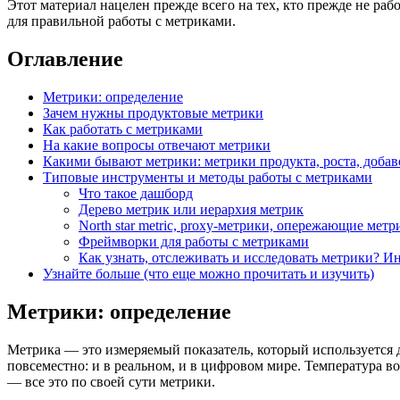
Этот материал нацелен прежде всего на тех, кто прежде не ра
для правильной работы с метриками.
Оглавление
Метрики: определение
Зачем нужны продуктовые метрики
Как работать с метриками
На какие вопросы отвечают метрики
Какими бывают метрики: метрики продукта, роста, доба
Типовые инструменты и методы работы с метриками
Что такое дашборд
Дерево метрик или иерархия метрик
North star metric, proxy-метрики, опережающие метр
Фреймворки для работы с метриками
Как узнать, отслеживать и исследовать метрики? 
Узнайте больше (что еще можно прочитать и изучить)
Метрики: определение
Метрика — это измеряемый показатель, который используется 
повсеместно: и в реальном, и в цифровом мире. Температура во
— все это по своей сути метрики.