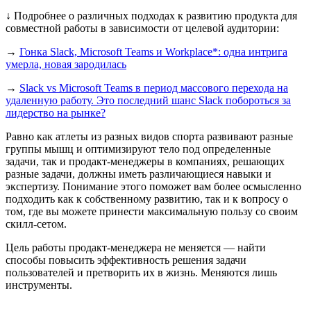
↓ Подробнее о различных подходах к развитию продукта для
совместной работы в зависимости от целевой аудитории:
→
Гонка Slack, Microsoft Teams и Workplace*: одна интрига
умерла, новая зародилась
→
Slack vs Microsoft Teams в период массового перехода на
удаленную работу. Это последний шанс Slack побороться за
лидерство на рынке?
Равно как атлеты из разных видов спорта развивают разные
группы мышц и оптимизируют тело под определенные
задачи, так и продакт-менеджеры в компаниях, решающих
разные задачи, должны иметь различающиеся навыки и
экспертизу. Понимание этого поможет вам более осмысленно
подходить как к собственному развитию, так и к вопросу о
том, где вы можете принести максимальную пользу со своим
скилл-сетом.
Цель работы продакт-менеджера не меняется — найти
способы повысить эффективность решения задачи
пользователей и претворить их в жизнь. Меняются лишь
инструменты.