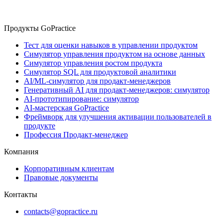
Продукты GoPractice
Тест для оценки навыков в управлении продуктом
Симулятор управления продуктом на основе данных
Симулятор управления ростом продукта
Симулятор SQL для продуктовой аналитики
AI/ML-симулятор для продакт-менеджеров
Генеративный AI для продакт-менеджеров: симулятор
AI-прототипирование: симулятор
AI-мастерская GoPractice
Фреймворк для улучшения активации пользователей в
продукте
Профессия Продакт-менеджер
Компания
Корпоративным клиентам
Правовые документы
Контакты
contacts@gopractice.ru