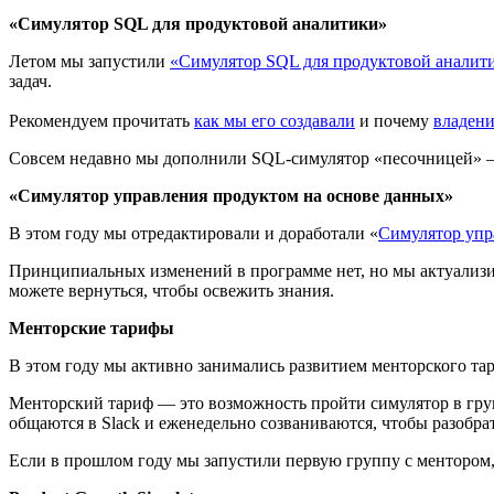
«Симулятор SQL для продуктовой аналитики»
Летом мы запустили
«Симулятор SQL для продуктовой аналит
задач.
Рекомендуем прочитать
как мы его создавали
и почему
владен
Совсем недавно мы дополнили SQL-симулятор «песочницей» —
«Симулятор управления продуктом на основе данных»
В этом году мы отредактировали и доработали «
Симулятор упр
Принципиальных изменений в программе нет, но мы актуализир
можете вернуться, чтобы освежить знания.
Менторские тарифы
В этом году мы активно занимались развитием менторского та
Менторский тариф — это возможность пройти симулятор в гру
общаются в Slack и еженедельно созваниваются, чтобы разобра
Если в прошлом году мы запустили первую группу с ментором, 