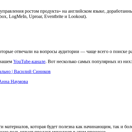
правления ростом продукта» на английском языке, доработанны
x, LogMeIn, Uproar, Eventbrite и Lookout).
орые отвечали на вопросы аудитории — чаще всего о поиске раб
 нашем
YouTube-канале
. Вот несколько самых популярных из них:
ально | Василий Сиников
 Анна Наумова
яти материалов, которая будет полезна как начинающим, так и бо
кую роль играет продакт-менеджер в этом процессе.