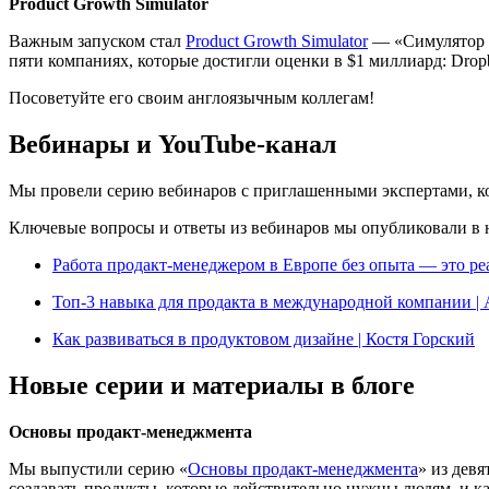
Product Growth Simulator
Важным запуском стал
Product Growth Simulator
— «Симулятор у
пяти компаниях, которые достигли оценки в $1 миллиард: Dropbo
Посоветуйте его своим англоязычным коллегам!
Вебинары и YouTube-канал
Мы провели серию вебинаров с приглашенными экспертами, кот
Ключевые вопросы и ответы из вебинаров мы опубликовали в
Работа продакт-менеджером в Европе без опыта — это ре
Топ-3 навыка для продакта в международной компании |
Как развиваться в продуктовом дизайне | Костя Горский
Новые серии и материалы в блоге
Основы продакт-менеджмента
Мы выпустили серию «
Основы продакт-менеджмента
» из дев
создавать продукты, которые действительно нужны людям, и ка