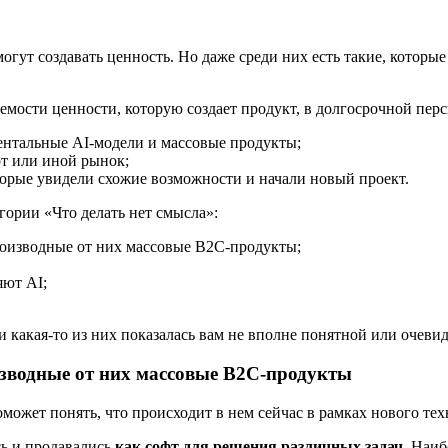
гут создавать ценность. Но даже среди них есть такие, которые
мости ценности, которую создает продукт, в долгосрочной перс
ентальные AI-модели и массовые продукты;
т или иной рынок;
орые увидели схожие возможности и начали новый проект.
егории «Что делать нет смысла»:
роизводные от них массовые B2C-продукты;
яют AI;
 какая-то из них показалась вам не вполне понятной или очеви
зводные от них массовые B2C-продукты
может понять, что происходит в нем сейчас в рамках нового тех
сь и продавались
как софт для решения различных задач
. Наиб