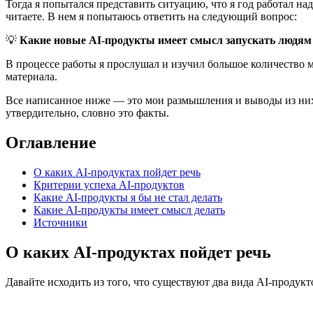
Тогда я попытался представить ситуацию, что я год работал на
читаете. В нем я попытаюсь ответить на следующий вопрос:
💡
Какие новые AI-продукты имеет смысл запускать людям
В процессе работы я прослушал и изучил большое количество м
материала.
Все написанное ниже — это мои размышления и выводы из них
утвердительно, словно это факты.
Оглавление
О каких AI-продуктах пойдет речь
Критерии успеха AI-продуктов
Какие AI-продукты я бы не стал делать
Какие AI-продукты имеет смысл делать
Источники
О каких AI-продуктах пойдет речь
Давайте исходить из того, что существуют два вида AI-проду