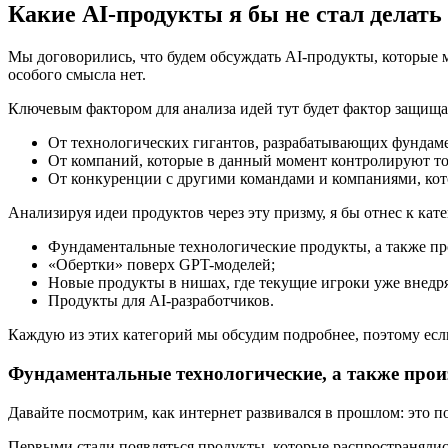
Какие AI-продукты я бы не стал делать
Мы договорились, что будем обсуждать AI-продукты, которые мо
особого смысла нет.
Ключевым фактором для анализа идей тут будет фактор защищае
От технологических гигантов, разрабатывающих фундам
От компаний, которые в данный момент контролируют то
От конкуренции с другими командами и компаниями, кот
Анализируя идеи продуктов через эту призму, я бы отнес к кат
Фундаментальные технологические продукты, а также п
«Обертки» поверх GPT-моделей;
Новые продукты в нишах, где текущие игроки уже внедр
Продукты для AI-разработчиков.
Каждую из этих категорий мы обсудим подробнее, поэтому если
Фундаментальные технологические, а также прои
Давайте посмотрим, как интернет развивался в прошлом: это по
Первыми стали появляться продукты, которые распространяли