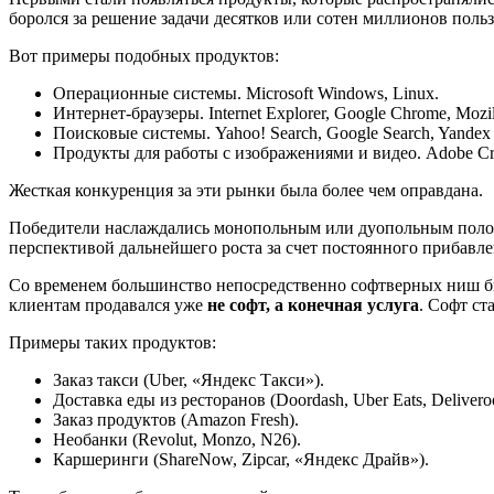
боролся за решение задачи десятков или сотен миллионов польз
Вот примеры подобных продуктов:
Операционные системы. Microsoft Windows, Linux.
Интернет-браузеры. Internet Explorer, Google Chrome, Mozill
Поисковые системы. Yahoo! Search, Google Search, Yandex 
Продукты для работы с изображениями и видео. Adobe Cre
Жесткая конкуренция за эти рынки была более чем оправдана.
Победители наслаждались монопольным или дуопольным полож
перспективой дальнейшего роста за счет постоянного прибавле
Со временем большинство непосредственно софтверных ниш бы
клиентам продавался уже
не софт, а конечная услуга
. Софт ст
Примеры таких продуктов:
Заказ такси (Uber, «Яндекс Такси»).
Доставка еды из ресторанов (Doordash, Uber Eats, Delivero
Заказ продуктов (Amazon Fresh).
Необанки (Revolut, Monzo, N26).
Каршеринги (ShareNow, Zipcar, «Яндекс Драйв»).