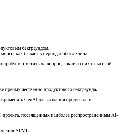
одуктовым бэкграундом.
 много, как бывает в период любого хайпа.
опробуем ответить на вопрос, какие из них с высокой
нове преимущественно продуктового бэкграунда.
к применять GenAI для создания продуктов и
4 проекта, посвященных наиболее распространенным AI-
менения AI/ML.