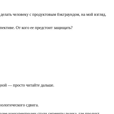
 делать человеку с продуктовым бэкграундом, на мой взгляд,
пективе. От кого ее предстоит защищать?
дной — просто читайте дальше.
нологического сдвига.
олее конкурентными стали сегменты рынка, где продукт