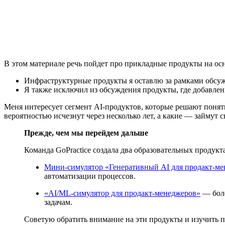
В этом материале речь пойдет про прикладные продукты на осно
Инфраструктурные продукты я оставлю за рамками обсуж
Я также исключил из обсуждения продукты, где добавлени
Меня интересует сегмент AI-продуктов, которые решают понятн
вероятностью исчезнут через несколько лет, а какие — займут 
Прежде, чем мы перейдем дальше
Команда GoPractice создала два образовательных продукт
Мини-симулятор «Генеративный AI для продакт-м
автоматизации процессов.
«AI/ML-симулятор для продакт-менеджеров»
— боле
задачам.
Cоветую обратить внимание на эти продукты и изучить п