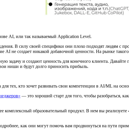
ве AI, или так называемый Application Level.
дения. В силу своей специфики они плохо подходят людям с пр
е AI не создает никакой добавочной ценности. На рынке такого
ую задачу и создают ценность для конечного клиента. Давайте п
свои ниши и будут долго приносить прибыль.
а для тех, кто хочет развивать свои компетенции в AI/ML на ос
енеджеров»
— это хороший старт для того, чтобы разобраться, ка
е комплексный образовательный продукт. В нем вы реализуете 
одробнее, как они могут помочь вам продвинуться на пути при