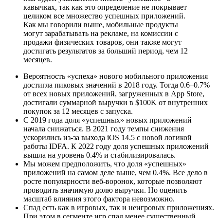
кавычках, так как это определение не покрывает
целиком все множество успешных приложений.
Как мы говорили выше, мобильные продукты
могут зарабатывать на рекламе, на комиссии с
продажи физических товаров, они также могут
достигать результатов за больший период, чем 12
месяцев.
Вероятность «успеха» нового мобильного приложения
достигла пиковых значений в 2018 году. Тогда 0.6–0.7%
от всех новых приложений, загруженных в App Store,
достигали суммарной выручки в $100K от внутренних
покупок за 12 месяцев с запуска.
С 2019 года доля «успешных» новых приложений
начала снижаться. В 2021 году темпы снижения
ускорились из-за выхода iOS 14.5 с новой логикой
работы IDFA. К 2022 году доля успешных приложений
вышла на уровень 0.4% и стабилизировалась.
Мы можем предположить, что доля «успешных»
приложений на самом деле выше, чем 0.4%. Все дело в
росте популярности веб-воронок, которые позволяют
проводить значимую долю выручки. Но оценить
масштаб влияния этого фактора невозможно.
Спад есть как в игровых, так и неигровых приложениях.
При этом в сегменте игр спад менее существенный.