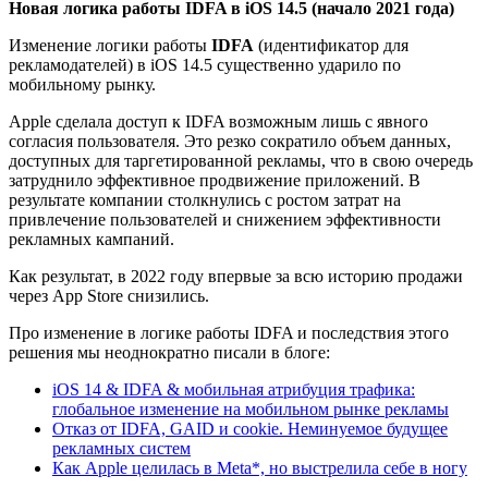
Новая логика работы IDFA в iOS 14.5 (начало 2021 года)
Изменение логики работы
IDFA
(идентификатор для
рекламодателей) в iOS 14.5 существенно ударило по
мобильному рынку.
Apple сделала доступ к IDFA возможным лишь с явного
согласия пользователя. Это резко сократило объем данных,
доступных для таргетированной рекламы, что в свою очередь
затруднило эффективное продвижение приложений. В
результате компании столкнулись с ростом затрат на
привлечение пользователей и снижением эффективности
рекламных кампаний.
Как результат, в 2022 году впервые за всю историю продажи
через App Store снизились.
Про изменение в логике работы IDFA и последствия этого
решения мы неоднократно писали в блоге:
iOS 14 & IDFA & мобильная атрибуция трафика:
глобальное изменение на мобильном рынке рекламы
Отказ от IDFA, GAID и cookie. Неминуемое будущее
рекламных систем
Как Apple целилась в Meta*, но выстрелила себе в ногу