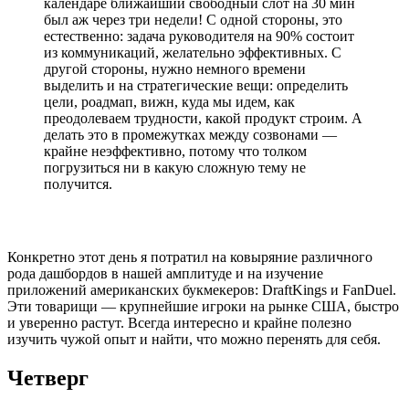
календаре ближайший свободный слот на 30 мин
был аж через три недели! С одной стороны, это
естественно: задача руководителя на 90% состоит
из коммуникаций, желательно эффективных. С
другой стороны, нужно немного времени
выделить и на стратегические вещи: определить
цели, роадмап, вижн, куда мы идем, как
преодолеваем трудности, какой продукт строим. А
делать это в промежутках между созвонами —
крайне неэффективно, потому что толком
погрузиться ни в какую сложную тему не
получится.
Конкретно этот день я потратил на ковыряние различного
рода дашбордов в нашей амплитуде и на изучение
приложений американских букмекеров: DraftKings и FanDuel.
Эти товарищи — крупнейшие игроки на рынке США, быстро
и уверенно растут. Всегда интересно и крайне полезно
изучить чужой опыт и найти, что можно перенять для себя.
Четверг