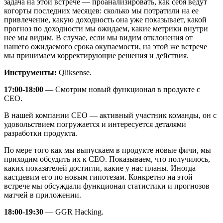
задача на этой встрече — проанализировать, как себя ведут
когорты последних месяцев: сколько мы потратили на ее
привлечение, какую доходность она уже показывает, какой
прогноз по доходности мы ожидаем, какие метрики внутри
нее мы видим. В случае, если мы видим отклонения от
нашего ожидаемого срока окупаемости, на этой же встрече
мы принимаем корректирующие решения и действия.
Инструменты:
Qliksense.
17:00-18:00
— Смотрим новый функционал в продукте с
CEO.
В нашей компании CEO — активный участник команды, он с
удовольствием погружается и интересуется деталями
разработки продукта.
По мере того как мы выпускаем в продукте новые фичи, мы
приходим обсудить их к CEO. Показываем, что получилось,
каких показателей достигли, какие у нас планы. Иногда
кастдевим его по новым гипотезам. Конкретно на этой
встрече мы обсуждали функционал статистики и прогнозов
матчей в приложении.
18:00-19:30
— GGR Hacking.