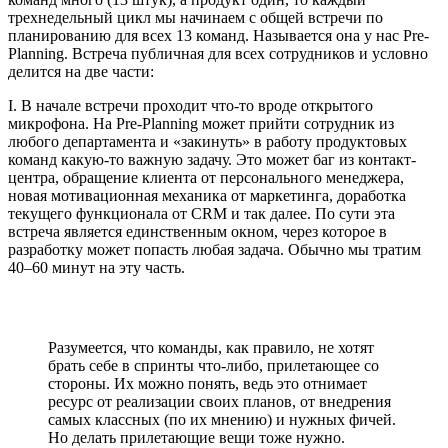
трехнедельный цикл мы начинаем с общей встречи по
планированию для всех 13 команд. Называется она у нас Pre-
Planning. Встреча публичная для всех сотрудников и условно
делится на две части:
I. В начале встречи проходит что-то вроде открытого
микрофона. На Pre-Planning может прийти сотрудник из
любого департамента и «закинуть» в работу продуктовых
команд какую-то важную задачу. Это может баг из контакт-
центра, обращение клиента от персонального менеджера,
новая мотивационная механика от маркетинга, доработка
текущего функционала от CRM и так далее. По сути эта
встреча является единственным окном, через которое в
разработку может попасть любая задача. Обычно мы тратим
40–60 минут на эту часть.
Разумеется, что команды, как правило, не хотят
брать себе в спринты что-либо, прилетающее со
стороны. Их можно понять, ведь это отнимает
ресурс от реализации своих планов, от внедрения
самых классных (по их мнению) и нужных фичей.
Но делать прилетающие вещи тоже нужно.