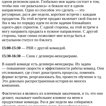
одном релизном цикле. Глобально моя задача состоит в том,
чтобы они «не разьехались» и бежали все в одном
направлении. Один из способов это сделать — это
регулярные, раз в две недели, короткие встречи с каждым
продактом. На этой встрече продакт включает свой бэклог в
Jira и мы по порядку идем по всем задачам ближайших
одного-двух спринтов. С одной стороны, на этой встрече я
могу направить продакта в нужное направление. С другой
стороны, такие синки позволяют мне всегда быть в
актуальном статусе по бэклогу.
15:00-15:30
— PBR с другой командой.
15:30-16:30
— Синк с деливери-менеджерами.
В нашей команде есть деливери-менеджеры. Их задача
— повышение скорости и эффективности работы команд. Они
отслеживают, где стоит донастроить процессы, поменять
формат встречи, реорганизовать Jira, провести обучение и тд.
Это довольно распространенная история во многих
компаниях.
Фактически я являюсь их ключевым заказчиком, и то, что они
делают, оказывает наибольшее влияние на меня и
продуктовые команды. Раз в две недели мы собираемся