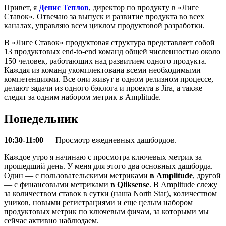
Привет, я
Денис Теплов
, директор по продукту в «Лиге
Ставок». Отвечаю за выпуск и развитие продукта во всех
каналах, управляю всем циклом продуктовой разработки.
В «Лиге Ставок» продуктовая структура представляет собой
13 продуктовых end-to-end команд общей численностью около
150 человек, работающих над развитием одного продукта.
Каждая из команд укомплектована всеми необходимыми
компетенциями. Все они живут в одном релизном процессе,
делают задачи из одного бэклога и проекта в Jira, а также
следят за одним набором метрик в Amplitude.
Понедельник
10:30-11:00
— Просмотр ежедневных дашбордов.
Каждое утро я начинаю с просмотра ключевых метрик за
прошедший день. У меня для этого два основных дашборда.
Один — с пользовательскими метриками
в Amplitude
, другой
— с финансовыми метриками
в Qliksense
. В Amplitude слежу
за количеством ставок в сутки (наша North Star), количеством
уников, новыми регистрациями и еще целым набором
продуктовых метрик по ключевым фичам, за которыми мы
сейчас активно наблюдаем.