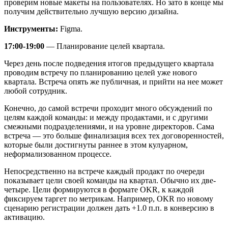
проверим новые макеты на пользователях. Но зато в конце мы
получим действительно лучшую версию дизайна.
Инструменты:
Figma.
17:00-19:00
— Планирование целей квартала.
Через день после подведения итогов предыдущего квартала
проводим встречу по планированию целей уже нового
квартала. Встреча опять же публичная, и прийти на нее может
любой сотрудник.
Конечно, до самой встречи проходит много обсуждений по
целям каждой команды: и между продактами, и с другими
смежными подразделениями, и на уровне директоров. Сама
встреча — это больше финализация всех тех договоренностей,
которые были достигнуты раннее в этом кулуарном,
неформализованном процессе.
Непосредственно на встрече каждый продакт по очереди
показывает цели своей команды на квартал. Обычно их две-
четыре. Цели формируются в формате OKR, к каждой
фиксируем таргет по метрикам. Например, OKR по новому
сценарию регистрации должен дать +1.0 п.п. в конверсию в
активацию.