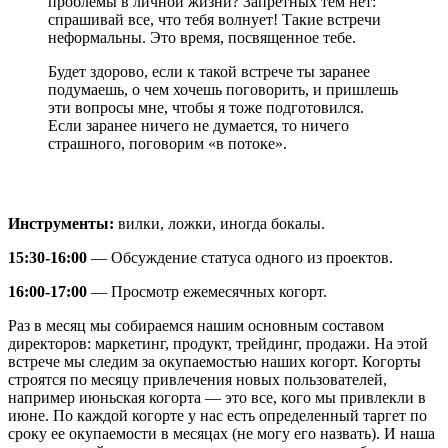
проблемы в личной жизни? Запретных тем нет:
спрашивай все, что тебя волнует! Такие встречи
неформальны. Это время, посвященное тебе.
Будет здорово, если к такой встрече ты заранее
подумаешь, о чем хочешь поговорить, и пришлешь
эти вопросы мне, чтобы я тоже подготовился.
Если заранее ничего не думается, то ничего
страшного, поговорим «в потоке».
Инструменты:
вилки, ложки, иногда бокалы.
15:30-16:00
— Обсуждение статуса одного из проектов.
16:00-17:00
— Просмотр ежемесячных когорт.
Раз в месяц мы собираемся нашим основным составом
директоров: маркетинг, продукт, трейдинг, продажи. На этой
встрече мы следим за окупаемостью наших когорт. Когорты
строятся по месяцу привлечения новых пользователей,
например июньская когорта — это все, кого мы привлекли в
июне. По каждой когорте у нас есть определенный таргет по
сроку ее окупаемости в месяцах (не могу его назвать). И наша