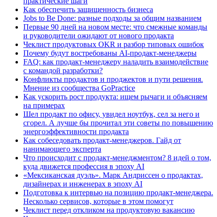
практические шаги
Как обеспечить защищенность бизнеса
Jobs to Be Done: разные подходы за общим названием
Первые 90 дней на новом месте: что смежные команды
и руководители ожидают от нового продакта
Чеклист продуктовых OKR и разбор типовых ошибок
Почему будут востребованы AI-продакт-менеджеры
FAQ: как продакт-менеджеру наладить взаимодействие
с командой разработки?
Конфликты продактов и проджектов и пути решения.
Мнение из сообщества GoPractice
Как ускорить рост продукта: ищем рычаги и объясняем
на примерах
Шел продакт по офису, увидел ноутбук, сел за него и
сгорел. А лучше бы прочитал эти советы по повышению
энергоэффективности продакта
Как собеседовать продакт-менеджеров. Гайд от
нанимающего эксперта
Что происходит с продакт-менеджментом? 8 идей о том,
куда движется профессия в эпоху AI
«Мексиканская дуэль». Марк Андриссен о продактах,
дизайнерах и инженерах в эпоху AI
Подготовка к интервью на позицию продакт-менеджера.
Несколько сервисов, которые в этом помогут
Чеклист перед откликом на продуктовую вакансию