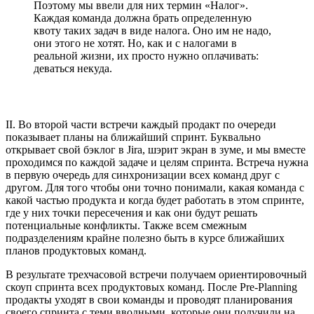
Поэтому мы ввели для них термин «Налог».
Каждая команда должна брать определенную
квоту таких задач в виде налога. Оно им не надо,
они этого не хотят. Но, как и с налогами в
реальной жизни, их просто нужно оплачивать:
деваться некуда.
II. Во второй части встречи каждый продакт по очереди
показывает планы на ближайший спринт. Буквально
открывает свой бэклог в Jira, шэрит экран в зуме, и мы вместе
проходимся по каждой задаче и целям спринта. Встреча нужна
в первую очередь для синхронизации всех команд друг с
другом. Для того чтобы они точно понимали, какая команда с
какой частью продукта и когда будет работать в этом спринте,
где у них точки пересечения и как они будут решать
потенциальные конфликты. Также всем смежным
подразделениям крайне полезно быть в курсе ближайших
планов продуктовых команд.
В результате трехчасовой встречи получаем ориентировочный
скоуп спринта всех продуктовых команд. После Pre-Planning
продакты уходят в свои команды и проводят планирования
своего спринта с теми вводными, которые они получили на