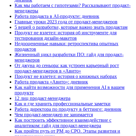
Как мы работаем с гипотезами? Рассказывают продакт-
менеджеры
Работа продакта в AI-продукте: дневник
Главные уроки 2023 года от продакт-менеджеров
5 вещей о разработке, которые важно знать продактам
Продукт не взлетел: история об инструменте для
тестирования дизайн-макетов
Недооцененные навыки: ретроспектива опытных
продактов
Жизненный цикл разработки ПО: гайд для продакт-
менеджеров
От джуна до сеньора: как устроен карьерный рост
продакт-менеджеров в «Авито»
Продукт не взлетел: история о книжных наборах
Работа продакта «Авито»: дневник
Как найти возможности для применения AI в вашем
продукте
12 лиц продакт-менеджера
Как и где хранить профессиональные заметки
Работа директора по продукту в беттинге: дневник
Чем продакт-менеджер не занимается
Как построить эффективное взаимодействие с
аналитиком: гайд для продакт-менеджера
Как пройти путь от РМ до СРО. Этапы развития и