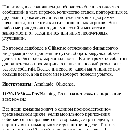
Например, в сегодняшнем дашборде это были: количество
сообщений в чате игроков, количество ставок, повторенных за
другими игроками, количество участников в программе
лояльности, конверсия в активацию новых игроков. Этот
набор метрик довольно динамический и меняется в
зависимости от раскатки тех или иных продуктовых
улучшений.
Во втором дашборде в Qliksense отслеживаю финансовую
информацию за прошедшие сутки: оборот, выручка, объем
депозитов/выводов, маржинальность. В дни громких событий
дополнительно просматриваю наш финансовый результат в
разрезе событий. Всегда интересно, какой матч принес нам
больше всего, а на каком мы наоборот понесли убыток.
Инструменты
: Amplitude, Qliksense.
11:30-13:30
— Pre-Planning. Большая встреча-планирование
всех команд.
Все наши команды живут в едином производственном
трехнедельном цикле. Релиз мобильного приложения
собирается и отправляется в стор каждые три недели, и
спринты всех команд также идут по три недели. Так как
команд много (13 штук), а продукт один, то каждый