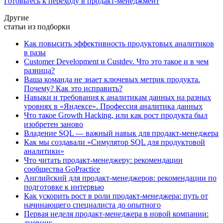
Готовьтесь к переходу в продакт-менеджмент
Другие
статьи из подборки
Как повысить эффективность продуктовых аналитиков
в разы
Customer Development и Custdev. Что это такое и в чем
разница?
Ваша команда не знает ключевых метрик продукта.
Почему? Как это исправить?
Навыки и требования к аналитикам данных на разных
уровнях в «Яндексе». Профессия аналитика данных
Что такое Growth Hacking, или как рост продукта был
изобретен заново
Владение SQL — важный навык для продакт-менеджера
Как мы создавали «Симулятор SQL для продуктовой
аналитики»
Что читать продакт-менеджеру: рекомендации
сообщества GoPractice
Английский для продакт-менеджеров: рекомендации по
подготовке к интервью
Как ускорить рост в роли продакт-менеджера: путь от
начинающего специалиста до опытного
Первая неделя продакт-менеджера в новой компании:
дневник