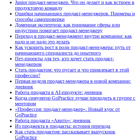
Junior продакт-менеджер. Что он делает и как встроен в
продуктовую команду
Ошибки начинающих продакт-менеджеров. Примеры и
способы самопроверки
Доменная экспертиза: как понимание сферы или
индустрии помогает продакт-менеджеру
Переход в продакт-менеджмент внутри компании: как
надо и не надо это делать
Как ускорить рост в роли продакт-менеджера: путь от
начинающего специалиста до опытного
Пет-проекты для тех, кто хочет стать продакт-
менеджером
Стать продактом: что пугает и что привлекает в этой
профессии?
Первая неделя продакт-менеджера в новой компании:
дневник
Работа продакта в AI-продукте: дневник
Когда симулятор GoPractice лучше проходить в группе с
ментором
«Профессия: продакт-менеджер». Новый курс от
GoPractice
Работа продакта «Авито»: дневник
Из проджекта в продакты: история перехода
Как стать продактом: рассказывает выпускник
GoPractice