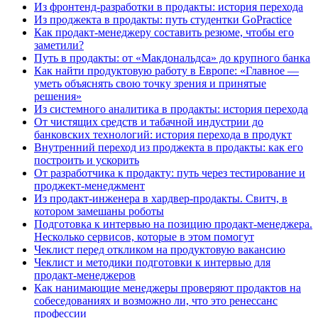
Из фронтенд-разработки в продакты: история перехода
Из проджекта в продакты: путь студентки GoPractice
Как продакт-менеджеру составить резюме, чтобы его
заметили?
Путь в продакты: от «Макдональдса» до крупного банка
Как найти продуктовую работу в Европе: «Главное —
уметь объяснять свою точку зрения и принятые
решения»
Из системного аналитика в продакты: история перехода
От чистящих средств и табачной индустрии до
банковских технологий: история перехода в продукт
Внутренний переход из проджекта в продакты: как его
построить и ускорить
От разработчика к продакту: путь через тестирование и
проджект-менеджмент
Из продакт-инженера в хардвер-продакты. Свитч, в
котором замешаны роботы
Подготовка к интервью на позицию продакт-менеджера.
Несколько сервисов, которые в этом помогут
Чеклист перед откликом на продуктовую вакансию
Чеклист и методики подготовки к интервью для
продакт-менеджеров
Как нанимающие менеджеры проверяют продактов на
собеседованиях и возможно ли, что это ренессанс
профессии