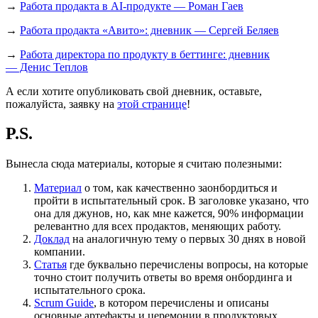
→
Работа продакта в AI-продукте — Роман Гаев
→
Работа продакта «Авито»: дневник — Сергей Беляев
→
Работа директора по продукту в беттинге: дневник
— Денис Теплов
А если хотите опубликовать свой дневник, оставьте,
пожалуйста, заявку на
этой странице
!
P.S.
Вынесла сюда материалы, которые я считаю полезными:
Материал
о том, как качественно заонбордиться и
пройти в испытательный срок. В заголовке указано, что
она для джунов, но, как мне кажется, 90% информации
релевантно для всех продактов, меняющих работу.
Доклад
на аналогичную тему о первых 30 днях в новой
компании.
Статья
где буквально перечислены вопросы, на которые
точно стоит получить ответы во время онбординга и
испытательного срока.
Scrum Guide
, в котором перечислены и описаны
основные артефакты и церемонии в продуктовых