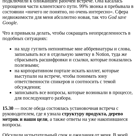
подключили к ближайшей рабочей встрече. Она касалась
упрощения части клиентского пути. 99% звонка я пребывала в
состоянии «ничего не понятно, но очень интересно». Сфера
недвижимости для меня абсолютно новая, так что
God save
Google
.
Что я привыкла делать, чтобы сокращать неопределенность в
подобных ситуациях:
на ходу гуглить непонятные мне аббревиатуры и слова,
записывать все в отдельную заметку в Notion, туда же
сбрасывать расшифровки и ссылки, которые показались
полезными;
на корпоративном портале искать коллег, которые
выступали на встрече, чтобы понимать зону
ответственности спикеров и соотносить с темой
обсуждения;
записывать все вопросы, которые возникали в процессе,
для последующего разбора.
15.30
— после обеда состоялась установочная встреча с
руководителем, где я узнала
структуру продукта, дерево
метрик и наши цели
, а также ответы на уже накопившиеся
вопросы.
Обсудили испытательный срок и ожидания от меня. В моей