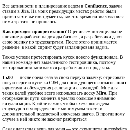
Все активности и планирование ведем в
Confluence
, задачи
ставим в
Jira
. На моих предыдущих местах работы были
приняты эти же инструменты, так что время на знакомство с
ними тратить не пришлось.
Как проходит приоритизация?
Оцениваем потенциальное
влияние доработки на доходы бизнеса, а разработчики дают
свою оценку по трудозатратам. После этого принимается
решение, в какой спринт будет запланирована задача.
Также успели протестировать кусок нового функционала. В
нашей команде нет выделенного тестировщика, поэтому
тестированием занимаются разработчики и продакты.
15.00
— после обеда села за свою первую задачку: отрисовать
новую версию кусочка CJM для последующего согласования с
юристами и обсуждения реализации с командой. Мне для
таких целей удобнее всего использовать доску
Miro
. При
отображении пути клиента я уделяю большое вниманию
визуализации. Крайне важно, чтобы схема выглядела
структурно и упорядочено: с минимумом текста и
дополнительной подсветкой ключевых шагов. В противному
случае в ней никто не захочет разбираться.
Самая наглядная вещь для меня — это скриншоты интерфейса